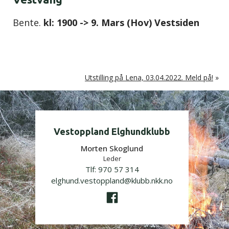
Bente.
kl: 1900 -> 9. Mars (Hov) Vestsiden
Utstilling på Lena, 03.04.2022. Meld på!
»
Vestoppland Elghundklubb
Morten Skoglund
Leder
Tlf:
970 57 314
elghund.vestoppland@klubb.nkk.no