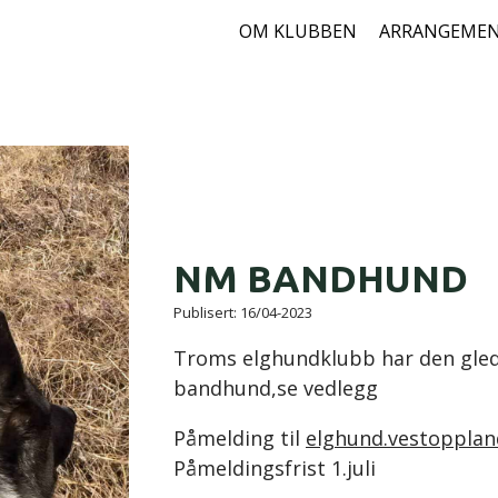
OM KLUBBEN
ARRANGEME
NM BANDHUND
Publisert:
16/04-2023
Troms elghundklubb har den glede
bandhund,se vedlegg
Påmelding til
elghund.vestoppla
Påmeldingsfrist 1.juli