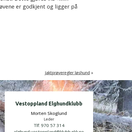
øvene er godkjent og ligger på
Jaktprøveregler løshund
»
Vestoppland Elghundklubb
Morten Skoglund
Leder
Tlf:
970 57 314
elghund.vestoppland@klubb.nkk.no