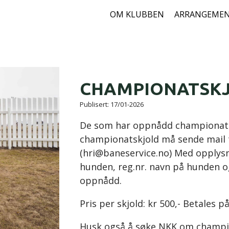
OM KLUBBEN
ARRANGEME
CHAMPIONATSK
Publisert:
17/01-2026
De som har oppnådd championater
championatskjold må sende mail 
(hri@baneservice.no) Med opplysn
hunden, reg.nr. navn på hunden 
oppnådd.
Pris per skjold: kr 500,- Betales p
Husk også å søke NKK om champio