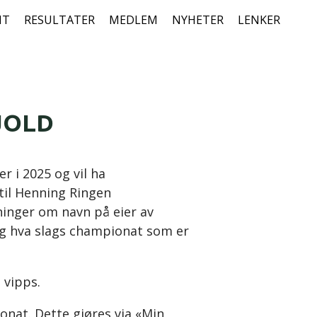
NT
RESULTATER
MEDLEM
NYHETER
LENKER
JOLD
 i 2025 og vil ha
til Henning Ringen
inger om navn på eier av
og hva slags championat som er
å vipps.
nat. Dette gjøres via «Min