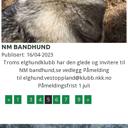
NM BANDHUND
Publisert:
16/04-2023
Troms elghundklubb har den glede og invitere til
NM bandhund,se vedlegg Påmelding
til elghund.vestoppland@klubb.nkk.no
Påmeldingsfrist 1.juli
…
…
«
1
3
4
5
6
7
9
»